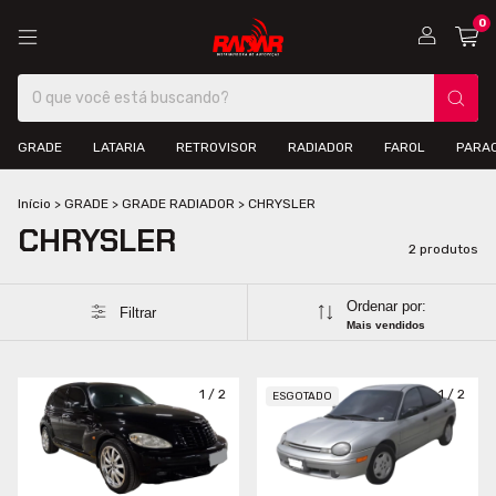
0
GRADE
LATARIA
RETROVISOR
RADIADOR
FAROL
PARA
Início
>
GRADE
>
GRADE RADIADOR
>
CHRYSLER
CHRYSLER
2 produtos
Ordenar por:
Filtrar
Mais vendidos
1
/
2
1
/
2
ESGOTADO