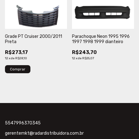
Grade PT Cruiser 2000/2011
Parachoque Neon 1995 1996
Preta
1997 1998 1999 dianteiro
R$273,17
R$243,70
12
x
de
R$28,10
12
x
de
R$25,07
5547996370345
gerentemkt@radardistribuidora.com.br