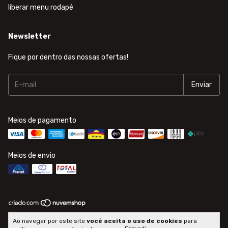
liberar menu rodapé
Newsletter
Fique por dentro das nossas ofertas!
Meios de pagamento
Meios de envio
Copyright Radar Distribuidora - 02307788000290 - 2026. Todos os
Ao navegar por este site
você aceita o uso de cookies
para
direitos reservados.