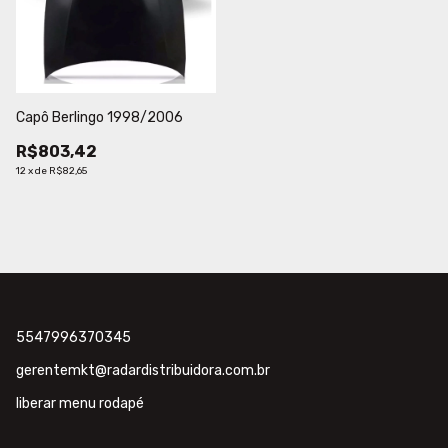
Capô Berlingo 1998/2006
R$803,42
12
x
de
R$82,65
5547996370345
gerentemkt@radardistribuidora.com.br
liberar menu rodapé