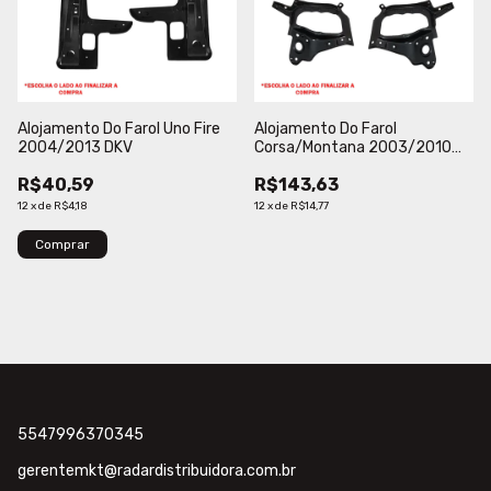
Alojamento Do Farol Uno Fire
Alojamento Do Farol
2004/2013 DKV
Corsa/Montana 2003/2010
DKV
R$40,59
R$143,63
12
x
de
R$4,18
12
x
de
R$14,77
Comprar
5547996370345
gerentemkt@radardistribuidora.com.br