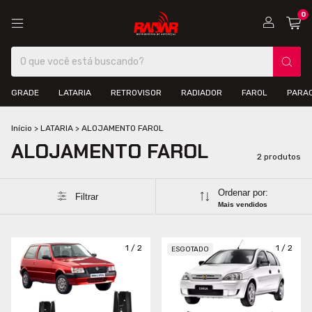
0
GRADE
LATARIA
RETROVISOR
RADIADOR
FAROL
PARA
Início
>
LATARIA
>
ALOJAMENTO FAROL
ALOJAMENTO FAROL
2 produtos
Ordenar por:
Filtrar
Mais vendidos
1
/
2
1
/
2
ESGOTADO