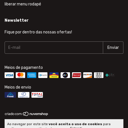
liberar menu rodapé
Newsletter
Fique por dentro das nossas ofertas!
Meios de pagamento
Meios de envio
Copyright Radar Distribuidora - 02307788000290 - 2026. Todos os
Ao navegar por este site
você aceita o uso de cookies
para
direitos reservados.