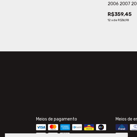
2006 2007 20
2011 2012 Elét
R$359,45
Ficosa Original
12
x
de
R$36,98
Meios de pagamento
Meios de e