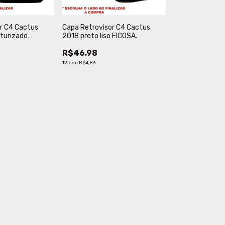
r C4 Cactus
Capa Retrovisor C4 Cactus
turizado
2018 preto liso FICOSA.
R$46,98
12
x
de
R$4,83