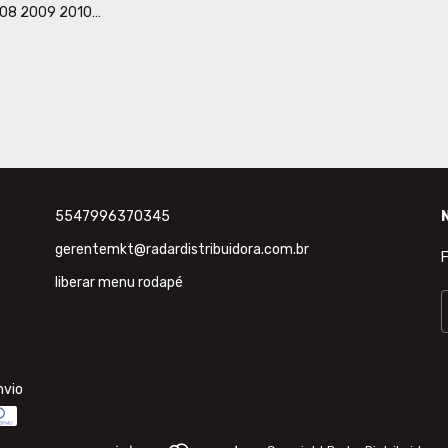
08 2009 2010
rico Texturizado
5547996370345
gerentemkt@radardistribuidora.com.br
F
liberar menu rodapé
nvio