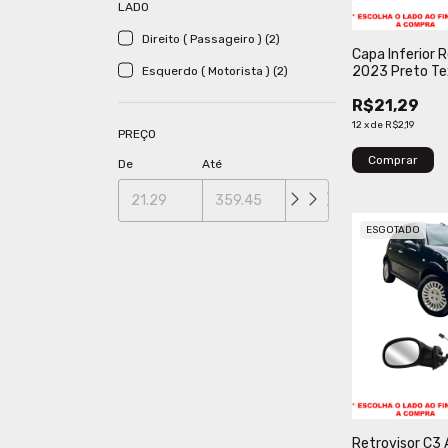
LADO
Direito ( Passageiro ) (2)
Capa Inferior 
2023 Preto Te
Esquerdo ( Motorista ) (2)
Inferior Ficosa 
R$21,29
12
x
de
R$2,19
PREÇO
Comprar
De
Até
ESGOTADO
Retrovisor C3