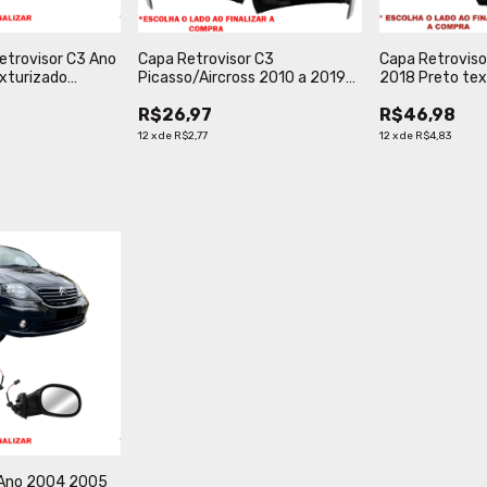
Retrovisor C3 Ano
Capa Retrovisor C3
Capa Retroviso
xturizado
Picasso/Aircross 2010 a 2019
2018 Preto tex
Original
Preto liso Metagal
FICOSA.
R$26,97
R$46,98
12
x
de
R$2,77
12
x
de
R$4,83
 Ano 2004 2005