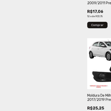
2009/2011 Pr
Verbena
R$17,06
12
x
de
R$1,75
Comprar
Moldura De Mil
2017/2019 Pre
Lumax
R$25,25