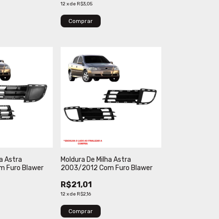
12
x
de
R$3,05
Comprar
a Astra
Moldura De Milha Astra
 Furo Blawer
2003/2012 Com Furo Blawer
R$21,01
12
x
de
R$2,16
Comprar