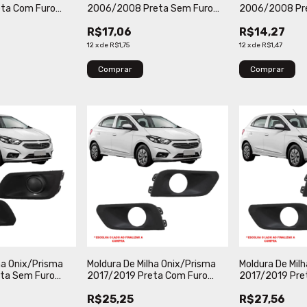
eta Com Furo
2006/2008 Preta Sem Furo
2006/2008 Pr
Verbena
Verbena
R$17,06
R$14,27
12
x
de
R$1,75
12
x
de
R$1,47
Comprar
Comprar
ha Onix/Prisma
Moldura De Milha Onix/Prisma
Moldura De Mil
ta Sem Furo
2017/2019 Preta Com Furo
2017/2019 Pre
Lumax
Verbena
R$25,25
R$27,56