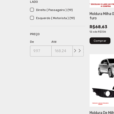
LADO
Direito ( Passageiro ) (19)
Moldura Milha
furo
Esquerdo ( Motorista ) (19)
R$68,63
12
x
de
R$7,06
PREÇO
Comprar
De
Até
Moldura De Mil