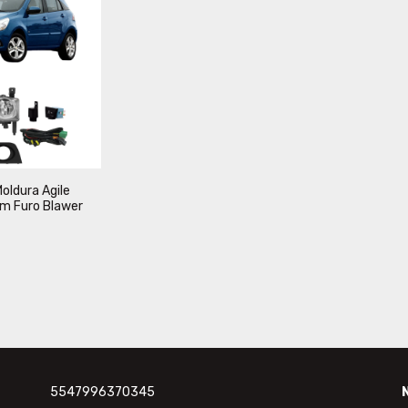
Moldura Agile
m Furo Blawer
5547996370345