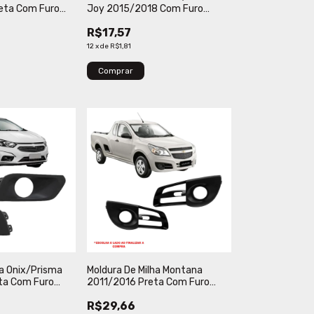
eta Com Furo
Joy 2015/2018 Com Furo
Blawer
R$17,57
12
x
de
R$1,81
Comprar
ha Onix/Prisma
Moldura De Milha Montana
ta Com Furo
2011/2016 Preta Com Furo
Verbena
R$29,66