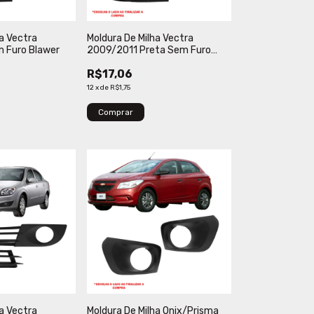
ha Vectra
Moldura De Milha Vectra
 Furo Blawer
2009/2011 Preta Sem Furo
Verbena
R$17,06
12
x
de
R$1,75
Comprar
ha Vectra
Moldura De Milha Onix/Prisma