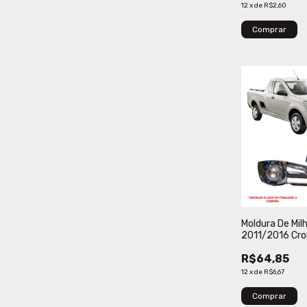
12
x
de
R$2,60
Comprar
Moldura De Mi
2011/2016 Cr
Verbena
R$64,85
12
x
de
R$6,67
Comprar