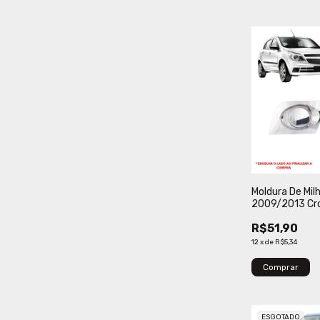
Moldura De Milh
2009/2013 Cr
Verbena
R$51,90
12
x
de
R$5,34
Comprar
ESGOTADO