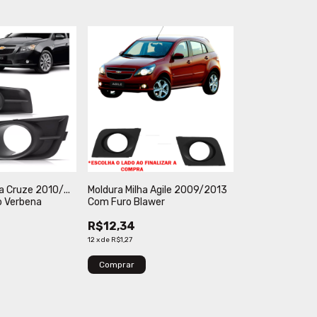
a Cruze 2010/...
Moldura Milha Agile 2009/2013
o Verbena
Com Furo Blawer
R$12,34
12
x
de
R$1,27
Comprar