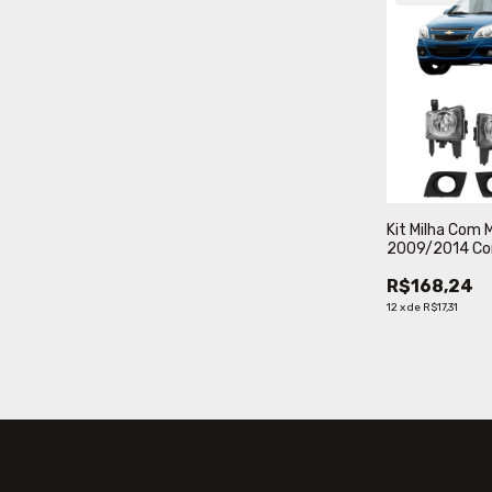
Kit Milha Com 
2009/2014 Co
R$168,24
12
x
de
R$17,31