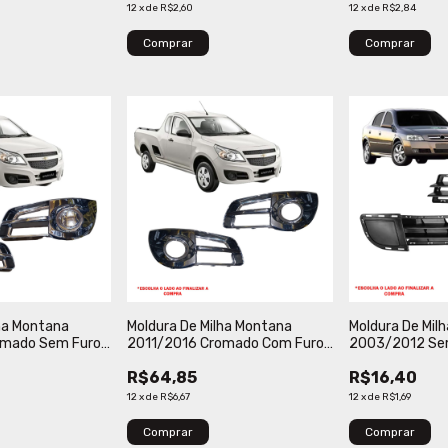
12
x
de
R$2,60
12
x
de
R$2,84
Comprar
Comprar
lha Montana
Moldura De Milha Montana
Moldura De Milh
omado Sem Furo
2011/2016 Cromado Com Furo
2003/2012 Sem
Verbena
R$64,85
R$16,40
12
x
de
R$6,67
12
x
de
R$1,69
Comprar
Comprar