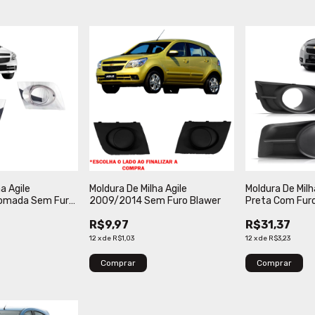
a Agile
Moldura De Milha Agile
Moldura De Milh
omada Sem Furo
2009/2014 Sem Furo Blawer
Preta Com Fur
R$9,97
R$31,37
12
x
de
R$1,03
12
x
de
R$3,23
Comprar
Comprar