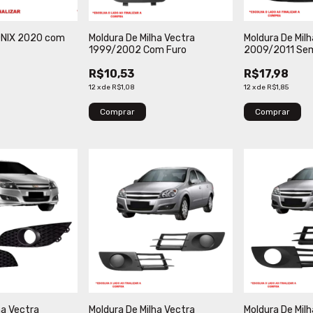
 ONIX 2020 com
Moldura De Milha Vectra
Moldura De Mil
1999/2002 Com Furo
2009/2011 Sem
R$10,53
R$17,98
12
x
de
R$1,08
12
x
de
R$1,85
Comprar
Comprar
ha Vectra
Moldura De Milha Vectra
Moldura De Mil