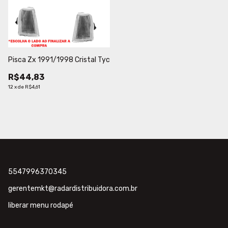
Pisca Zx 1991/1998 Cristal Tyc
R$44,83
12
x
de
R$4,61
5547996370345
gerentemkt@radardistribuidora.com.br
liberar menu rodapé