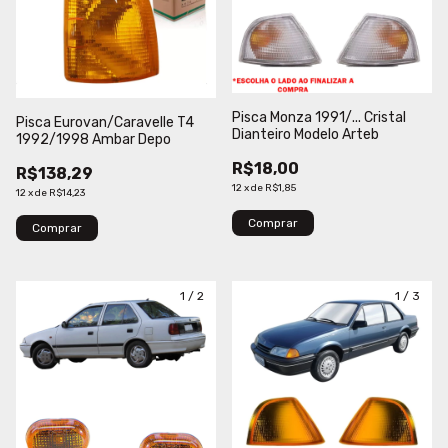
Pisca Monza 1991/... Cristal
Pisca Eurovan/Caravelle T4
Dianteiro Modelo Arteb
1992/1998 Ambar Depo
R$18,00
R$138,29
12
x
de
R$1,85
12
x
de
R$14,23
Comprar
Comprar
1
/
2
1
/
3