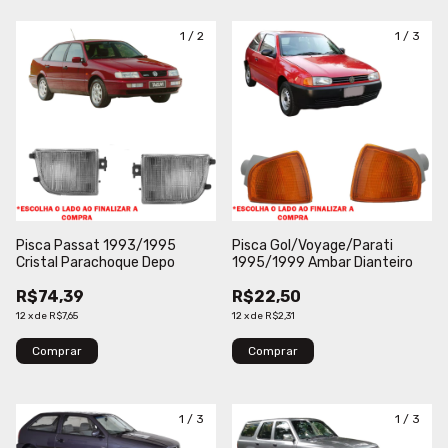
1
/
2
1
/
3
Pisca Passat 1993/1995
Pisca Gol/Voyage/Parati
Cristal Parachoque Depo
1995/1999 Ambar Dianteiro
R$74,39
R$22,50
12
x
de
R$7,65
12
x
de
R$2,31
Comprar
Comprar
1
/
3
1
/
3