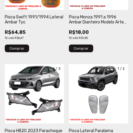
Pisca Swift 1991/1994 Lateral
Pisca Monza 1991 a 1996
Ambar Tyc
Ambar Dianteiro Modelo Arteb
HT
R$64,85
R$18,00
12
x
de
R$6,67
12
x
de
R$1,85
Comprar
Comprar
1
/
3
1
/
2
Pisca HB20 2023 Parachoque
Pisca Lateral Paralama