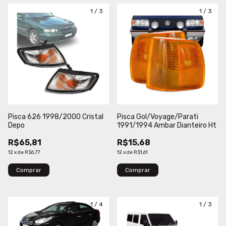
1
/
3
1
/
3
Pisca 626 1998/2000 Cristal
Pisca Gol/Voyage/Parati
Depo
1991/1994 Ambar Dianteiro Ht
R$65,81
R$15,68
12
x
de
R$6,77
12
x
de
R$1,61
Comprar
Comprar
1
/
4
1
/
3