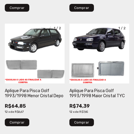
Comprar
Comprar
1
/
2
1
/
2
Aplique Para Pisca Golf
Aplique Para Pisca Golf
1993/1998 Menor Cristal Depo
1993/1998 Maior Cristal TYC
R$64,85
R$74,39
12
x
de
R$6,67
12
x
de
R$7,65
Comprar
Comprar