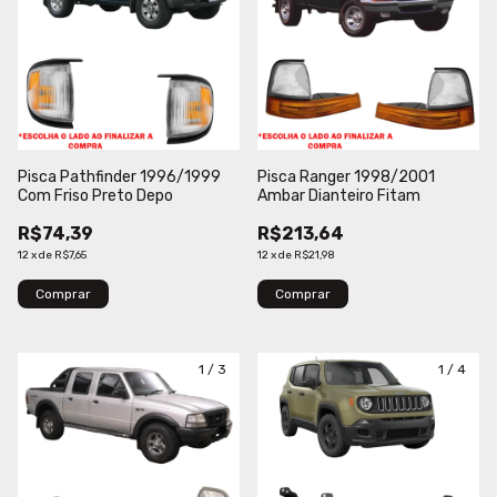
Pisca Pathfinder 1996/1999
Pisca Ranger 1998/2001
Com Friso Preto Depo
Ambar Dianteiro Fitam
R$74,39
R$213,64
12
x
de
R$7,65
12
x
de
R$21,98
Comprar
Comprar
1
/
3
1
/
4