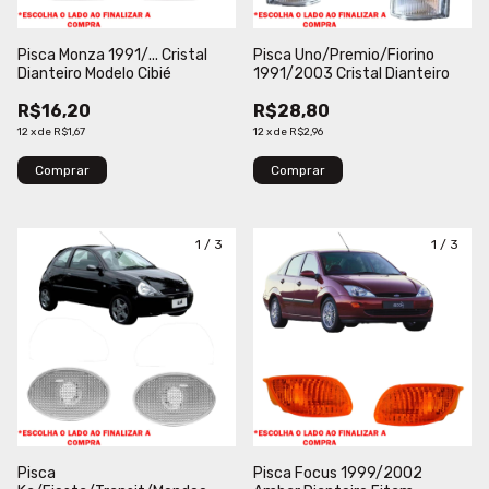
Pisca Monza 1991/... Cristal
Pisca Uno/Premio/Fiorino
Dianteiro Modelo Cibié
1991/2003 Cristal Dianteiro
R$16,20
R$28,80
12
x
de
R$1,67
12
x
de
R$2,96
Comprar
Comprar
1
/
3
1
/
3
Pisca
Pisca Focus 1999/2002