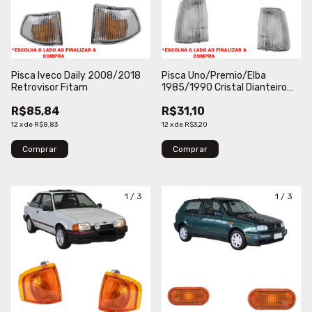
Pisca Iveco Daily 2008/2018
Pisca Uno/Premio/Elba
Retrovisor Fitam
1985/1990 Cristal Dianteiro
Cofran
R$85,84
R$31,10
12
x
de
R$8,83
12
x
de
R$3,20
Comprar
Comprar
1
/
3
1
/
3