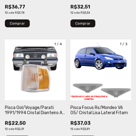
R$36,77
R$32,51
12
x
de
R$3,78
12
x
de
R$3,34
Comprar
Comprar
1
/
4
1
/
3
Pisca Gol/Voyage/Parati
Pisca Focus Rs/Mondeo V6
1991/1994 Cristal Dianteiro A
05/ Cristal Lisa Lateral Fitam
Ht
R$22,50
R$37,03
12
x
de
R$2,31
12
x
de
R$3,81