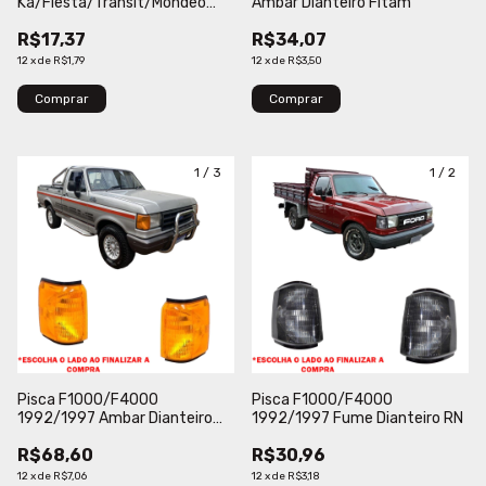
Ka/Fiesta/Transit/Mondeo
Ambar Dianteiro Fitam
1996/2007 Cristal Lateral
R$17,37
R$34,07
Fitam
12
x
de
R$1,79
12
x
de
R$3,50
Comprar
1
/
3
1
/
2
Pisca F1000/F4000
Pisca F1000/F4000
1992/1997 Ambar Dianteiro
1992/1997 Fume Dianteiro RN
HT
R$68,60
R$30,96
12
x
de
R$7,06
12
x
de
R$3,18