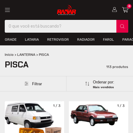
0
GRADE
LATARIA
RETROVISOR
RADIADOR
FAROL
PARA
Início
>
LANTERNA
>
PISCA
PISCA
113 produtos
Ordenar por:
Filtrar
Mais vendidos
1
/
3
1
/
3