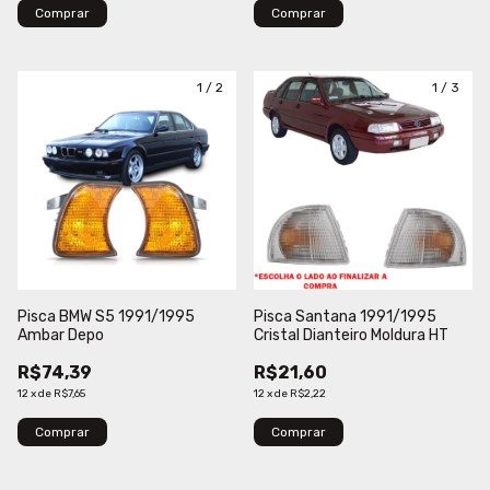
Comprar
1
/
2
1
/
3
Pisca BMW S5 1991/1995
Pisca Santana 1991/1995
Ambar Depo
Cristal Dianteiro Moldura HT
R$74,39
R$21,60
12
x
de
R$7,65
12
x
de
R$2,22
Comprar
Comprar