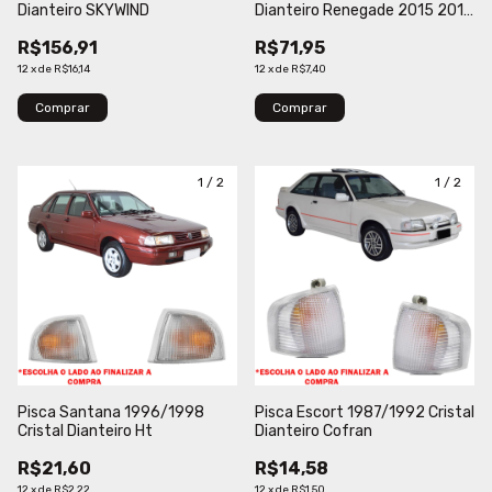
Dianteiro SKYWIND
Dianteiro Renegade 2015 2016
2017 2018 2019 2020 2021
R$156,91
R$71,95
Cristal
12
x
de
R$16,14
12
x
de
R$7,40
Comprar
Comprar
1
/
2
1
/
2
Pisca Santana 1996/1998
Pisca Escort 1987/1992 Cristal
Cristal Dianteiro Ht
Dianteiro Cofran
R$21,60
R$14,58
12
x
de
R$2,22
12
x
de
R$1,50