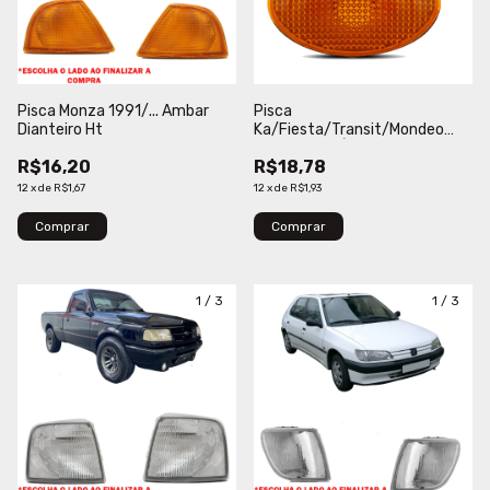
Pisca Monza 1991/... Ambar
Pisca
Dianteiro Ht
Ka/Fiesta/Transit/Mondeo
1996/2007 Âmbar Lateral
R$16,20
R$18,78
Fitam
12
x
de
R$1,67
12
x
de
R$1,93
Comprar
1
/
3
1
/
3