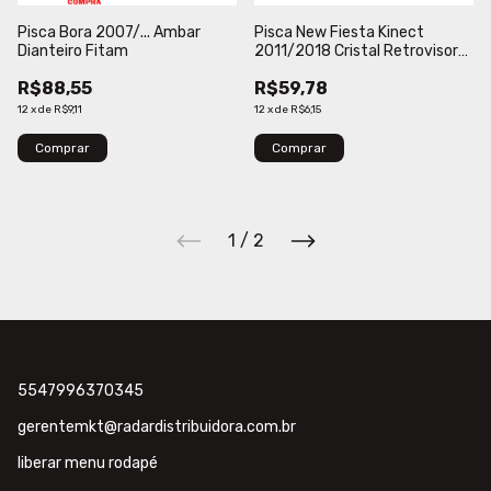
Pisca Bora 2007/... Ambar
Pisca New Fiesta Kinect
Dianteiro Fitam
2011/2018 Cristal Retrovisor
Fitam
R$88,55
R$59,78
12
x
de
R$9,11
12
x
de
R$6,15
Comprar
Comprar
1
/
2
5547996370345
gerentemkt@radardistribuidora.com.br
liberar menu rodapé