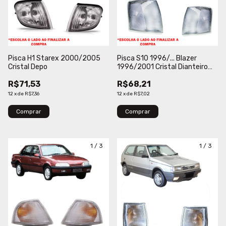
Pisca H1 Starex 2000/2005
Pisca S10 1996/... Blazer
Cristal Depo
1996/2001 Cristal Dianteiro
Fitam
R$71,53
R$68,21
12
x
de
R$7,36
12
x
de
R$7,02
Comprar
Comprar
1
/
3
1
/
3