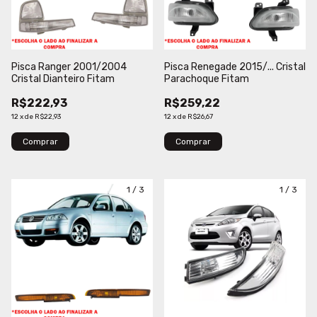
Pisca Ranger 2001/2004
Pisca Renegade 2015/... Cristal
Cristal Dianteiro Fitam
Parachoque Fitam
R$222,93
R$259,22
12
x
de
R$22,93
12
x
de
R$26,67
Comprar
Comprar
1
/
3
1
/
3