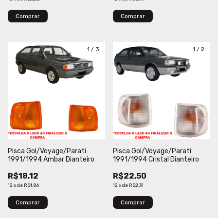
Comprar
Comprar
1
/
3
1
/
2
Pisca Gol/Voyage/Parati
Pisca Gol/Voyage/Parati
1991/1994 Ambar Dianteiro
1991/1994 Cristal Dianteiro
R$18,12
R$22,50
12
x
de
R$1,86
12
x
de
R$2,31
Comprar
Comprar