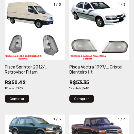
1
/
3
1
/
3
Pisca Sprinter 2012/...
Pisca Vectra 1997/... Cristal
Retrovisor Fitam
Dianteiro Ht
R$50,42
R$53,35
12
x
de
R$5,19
12
x
de
R$5,49
Comprar
Comprar
1
/
3
1
/
3