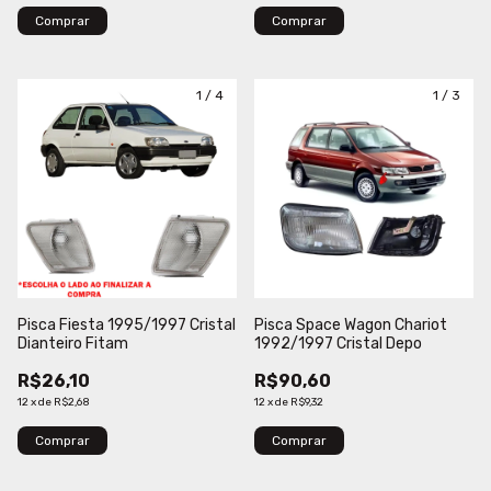
Comprar
Comprar
1
/
4
1
/
3
Pisca Fiesta 1995/1997 Cristal
Pisca Space Wagon Chariot
Dianteiro Fitam
1992/1997 Cristal Depo
R$26,10
R$90,60
12
x
de
R$2,68
12
x
de
R$9,32
Comprar
Comprar