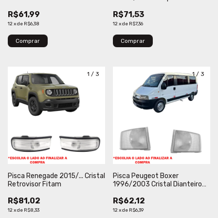
Depo
R$61,99
R$71,53
12
x
de
R$6,38
12
x
de
R$7,36
Comprar
1
/
3
1
/
3
Pisca Renegade 2015/... Cristal
Pisca Peugeot Boxer
Retrovisor Fitam
1996/2003 Cristal Dianteiro
Fitam
R$81,02
R$62,12
12
x
de
R$8,33
12
x
de
R$6,39