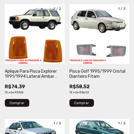
1
/
2
1
/
3
Aplique Para Pisca Explorer
Pisca Golf 1995/1999 Cristal
1991/1994 Lateral Ambar
Dianteiro Fitam
Depo
R$74,39
R$58,52
12
x
de
R$7,65
12
x
de
R$6,02
Comprar
Comprar
1
/
3
1
/
3