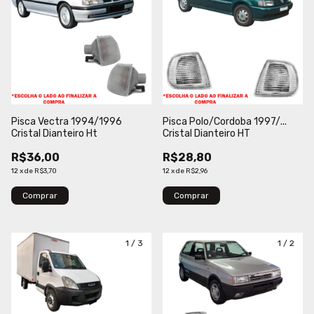
Pisca Vectra 1994/1996
Pisca Polo/Cordoba 1997/...
Cristal Dianteiro Ht
Cristal Dianteiro HT
R$36,00
R$28,80
12
x
de
R$3,70
12
x
de
R$2,96
Comprar
Comprar
1
/
3
1
/
2