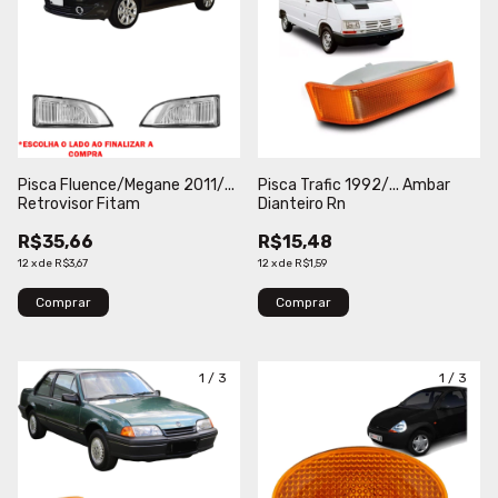
Pisca Fluence/Megane 2011/...
Pisca Trafic 1992/... Ambar
Retrovisor Fitam
Dianteiro Rn
R$35,66
R$15,48
12
x
de
R$3,67
12
x
de
R$1,59
Comprar
Comprar
1
/
3
1
/
3