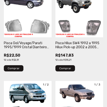
Pisca Gol/Voyage/Parati
Pisca Hilux SW4 1992 a 1995
1995/1999 Cristal Dianteiro
Hilux Pick-up 2002 a 2005
Moldura HT
Cristal Com Moldura Cinza
R$22,50
R$147,83
Depo
12
x
de
R$2,31
12
x
de
R$15,21
Comprar
Comprar
1
/
2
1
/
3