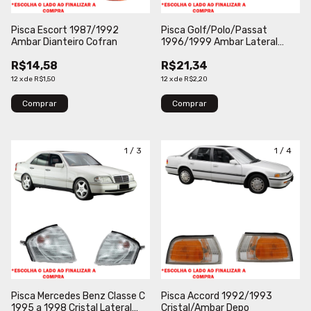
Pisca Escort 1987/1992
Pisca Golf/Polo/Passat
Ambar Dianteiro Cofran
1996/1999 Ambar Lateral
Fitam
R$14,58
R$21,34
12
x
de
R$1,50
12
x
de
R$2,20
Comprar
1
/
3
1
/
4
Pisca Mercedes Benz Classe C
Pisca Accord 1992/1993
1995 a 1998 Cristal Lateral
Cristal/Ambar Depo