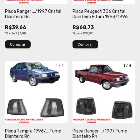
Pisca Ranger .../1997 Cristal
Pisca Peugeot 306 Cristal
Dianteiro Rn
Dianteiro Fitam 1993/1996
R$39,66
R$68,73
12
x
de
R$4,08
12
x
de
R$7,07
Comprar
Comprar
1
/
4
1
/
4
Pisca Tempra 1996/... Fume
Pisca Ranger .../1997 Fume
Dianteiro Rn
Dianteiro Rn