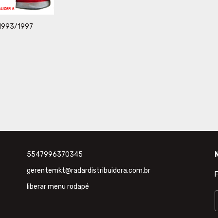
 1993/1997
5547996370345
gerentemkt@radardistribuidora.com.br
F
liberar menu rodapé