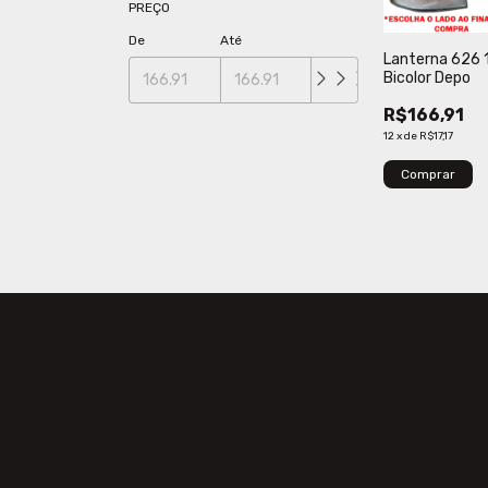
PREÇO
De
Até
Lanterna 626
Bicolor Depo
R$166,91
12
x
de
R$17,17
Comprar