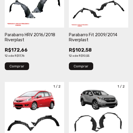
Parabarro HRV 2016/2018
Parabarro Fit 2009/2014
Riverplast
Riverplast
R$172,66
R$102,58
12
x
de
R$17,76
12
x
de
R$10,55
Comprar
Comprar
1
/
2
1
/
2