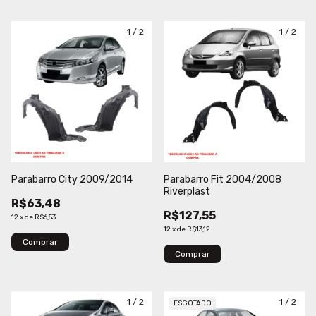
1
/
2
1
/
2
Parabarro City 2009/2014
Parabarro Fit 2004/2008
Riverplast
R$63,48
R$127,55
12
x
de
R$6,53
12
x
de
R$13,12
Comprar
Comprar
1
/
2
1
/
2
ESGOTADO