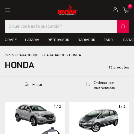
0
GRADE
LATARIA
RETROVISOR
RADIADOR
FAROL
PARA
Início
>
PARACHOQUE
>
PARABARRO
>
HONDA
HONDA
13 produtos
Ordenar por:
Filtrar
Mais vendidos
1
/
2
1
/
2