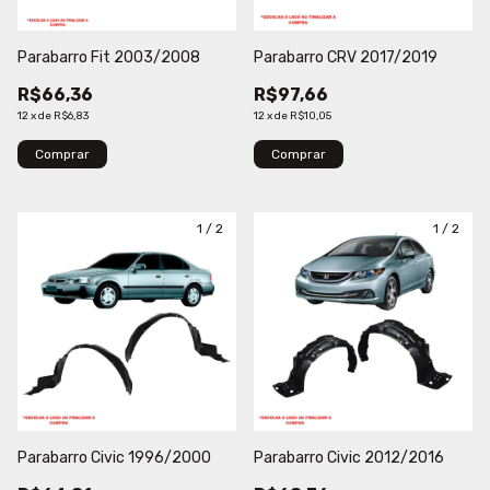
Parabarro Fit 2003/2008
Parabarro CRV 2017/2019
R$66,36
R$97,66
12
x
de
R$6,83
12
x
de
R$10,05
Comprar
Comprar
1
/
2
1
/
2
Parabarro Civic 1996/2000
Parabarro Civic 2012/2016