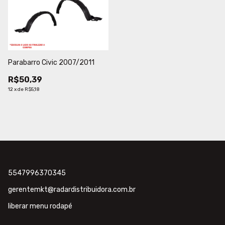
Parabarro Civic 2007/2011
R$50,39
12
x
de
R$5,18
5547996370345
gerentemkt@radardistribuidora.com.br
liberar menu rodapé