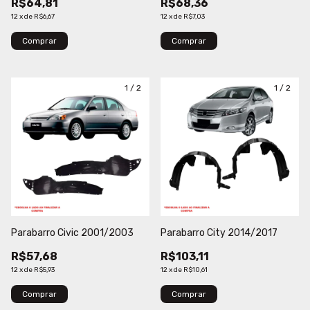
R$64,81
R$68,36
12
x
de
R$6,67
12
x
de
R$7,03
Comprar
Comprar
1
/
2
1
/
2
Parabarro Civic 2001/2003
Parabarro City 2014/2017
R$57,68
R$103,11
12
x
de
R$5,93
12
x
de
R$10,61
Comprar
Comprar