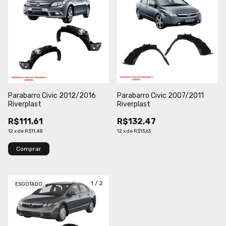
Parabarro Civic 2012/2016
Parabarro Civic 2007/2011
Riverplast
Riverplast
R$111,61
R$132,47
12
x
de
R$11,48
12
x
de
R$13,63
Comprar
1
/
2
ESGOTADO