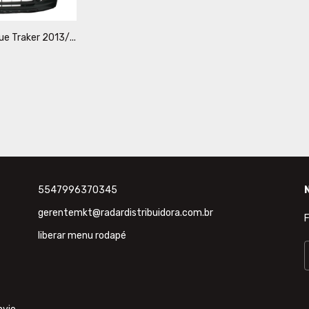
e Traker 2013/...
5547996370345
gerentemkt@radardistribuidora.com.br
F
liberar menu rodapé