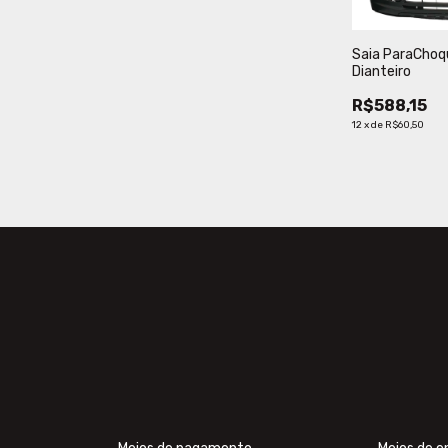
Saia ParaChoqu
Dianteiro
R$588,15
12
x
de
R$60,50