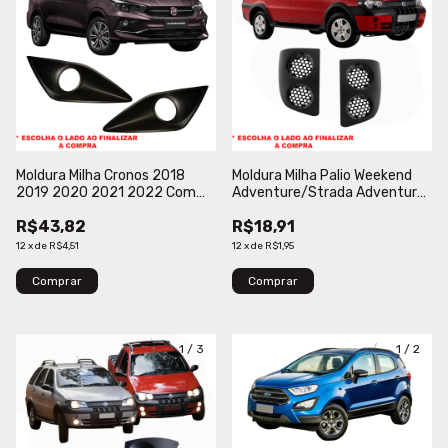
Moldura Milha Cronos 2018
Moldura Milha Palio Weekend
2019 2020 2021 2022 Com
Adventure/Strada Adventure
Furo VERBENA
2005 2006 2007 2008 Sem
R$43,82
R$18,91
Furo Preto Texturizado
BLAWER
12
x
de
R$4,51
12
x
de
R$1,95
Comprar
Comprar
1
/
3
1
/
2