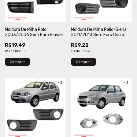
Moldura De Milha Polo
Moldura De Milha Palio/Siena
2003/2006 Sem Furo Blawer
2011/2013 Sem Furo Cinza
Engekar
R$19,49
R$9,22
12
x
de
R$2,00
11
x
de
R$1,03
Comprar
Comprar
1
/
2
1
/
2