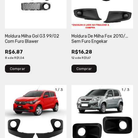
Moldura Milha Gol G3 99/02
Moldura De Milha Fox 2010/...
Com Furo Blawer
Sem Furo Engekar
R$6,87
R$16,28
8
x
de
R$1,04
12
x
de
R$1,67
Comprar
Comprar
1
/
3
1
/
3