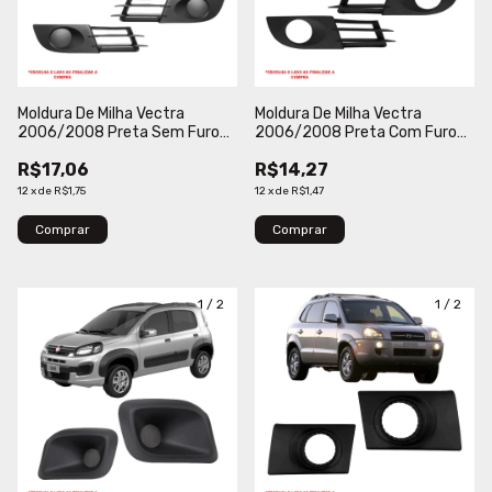
Moldura De Milha Vectra
Moldura De Milha Vectra
2006/2008 Preta Sem Furo
2006/2008 Preta Com Furo
Verbena
Verbena
R$17,06
R$14,27
12
x
de
R$1,75
12
x
de
R$1,47
Comprar
Comprar
1
/
2
1
/
2