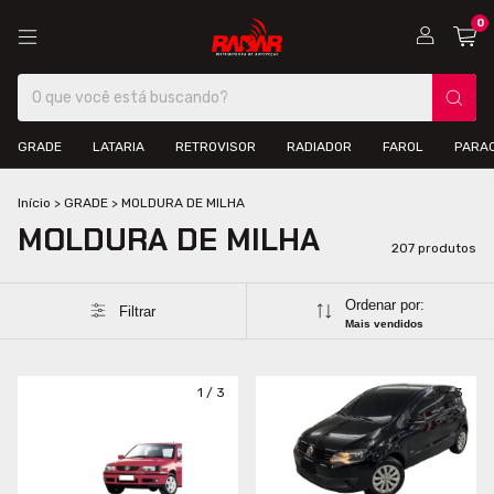
0
GRADE
LATARIA
RETROVISOR
RADIADOR
FAROL
PARA
Início
>
GRADE
>
MOLDURA DE MILHA
MOLDURA DE MILHA
207 produtos
Ordenar por:
Filtrar
Mais vendidos
1
/
3
1
/
3