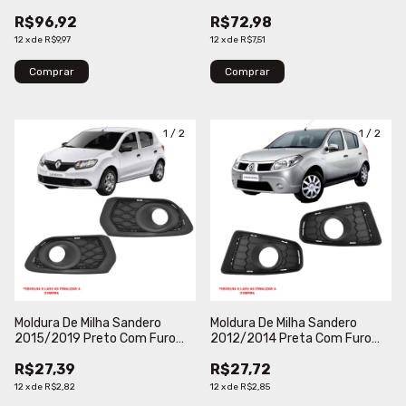
Com Moldura Cromada
R$96,92
R$72,98
Verbena
12
x
de
R$9,97
12
x
de
R$7,51
Comprar
Comprar
1
/
2
1
/
2
Moldura De Milha Sandero
Moldura De Milha Sandero
2015/2019 Preto Com Furo
2012/2014 Preta Com Furo
Milha Verbena
Verbena
R$27,39
R$27,72
12
x
de
R$2,82
12
x
de
R$2,85