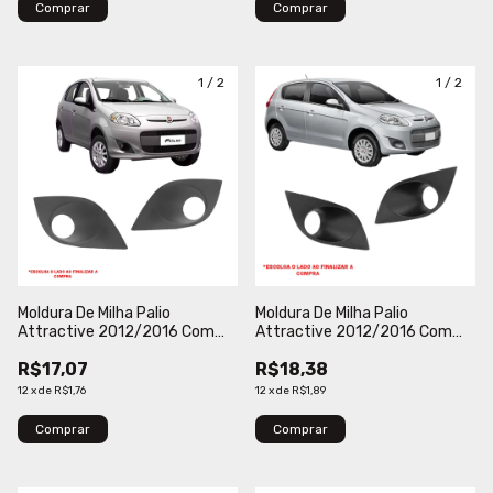
Comprar
Comprar
1
/
2
1
/
2
Moldura De Milha Palio
Moldura De Milha Palio
Attractive 2012/2016 Com
Attractive 2012/2016 Com
Furo Cinza Blawer
Furo Blawer
R$17,07
R$18,38
12
x
de
R$1,76
12
x
de
R$1,89
Comprar
Comprar