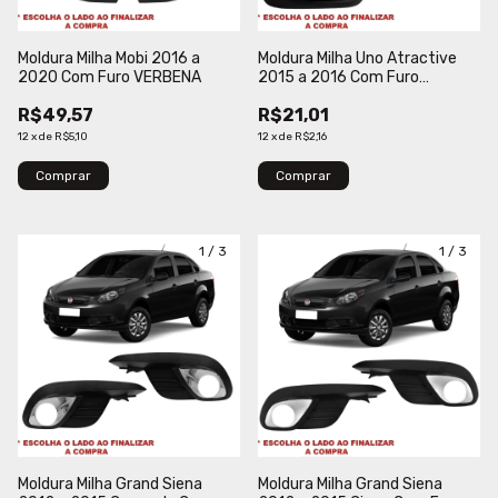
Moldura Milha Mobi 2016 a
Moldura Milha Uno Atractive
2020 Com Furo VERBENA
2015 a 2016 Com Furo
BLAWER
R$49,57
R$21,01
12
x
de
R$5,10
12
x
de
R$2,16
Comprar
Comprar
1
/
3
1
/
3
Moldura Milha Grand Siena
Moldura Milha Grand Siena