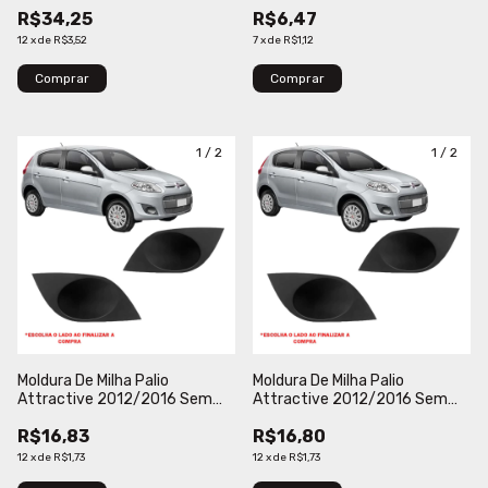
Com Furo Loma
Com Furo Verbena
R$34,25
R$6,47
12
x
de
R$3,52
7
x
de
R$1,12
Comprar
Comprar
1
/
2
1
/
2
Moldura De Milha Palio
Moldura De Milha Palio
Attractive 2012/2016 Sem
Attractive 2012/2016 Sem
Furo Milha Cinza Blawer
Furo Blawer
R$16,83
R$16,80
12
x
de
R$1,73
12
x
de
R$1,73