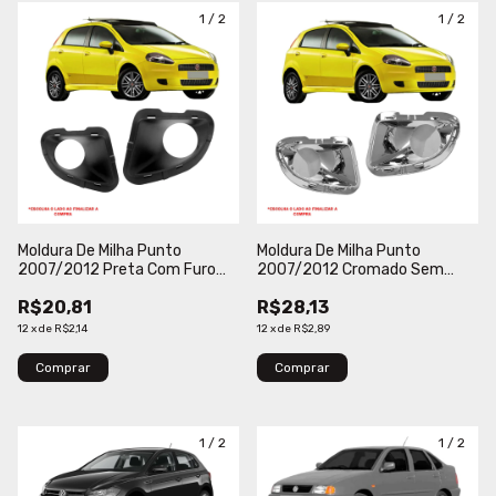
1
/
2
1
/
2
Moldura De Milha Punto
Moldura De Milha Punto
2007/2012 Preta Com Furo
2007/2012 Cromado Sem
Blawer
Furo Blawer
R$20,81
R$28,13
12
x
de
R$2,14
12
x
de
R$2,89
Comprar
Comprar
1
/
2
1
/
2