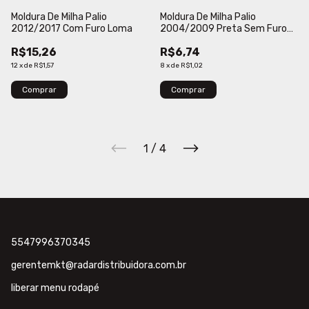
Moldura De Milha Palio
Moldura De Milha Palio
2012/2017 Com Furo Loma
2004/2009 Preta Sem Furo
Engekar
R$15,26
R$6,74
12
x
de
R$1,57
8
x
de
R$1,02
Comprar
Comprar
1
/
4
5547996370345
gerentemkt@radardistribuidora.com.br
liberar menu rodapé