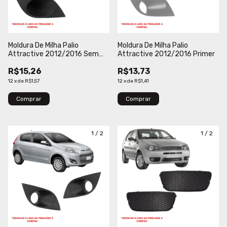
Moldura De Milha Palio
Moldura De Milha Palio
Attractive 2012/2016 Sem
Attractive 2012/2016 Primer
Furo Loma
R$15,26
R$13,73
12
x
de
R$1,57
12
x
de
R$1,41
Comprar
Comprar
1
/
2
1
/
2