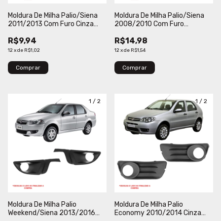
Moldura De Milha Palio/Siena
Moldura De Milha Palio/Siena
2011/2013 Com Furo Cinza
2008/2010 Com Furo
Engekar
Cromado Loma
R$9,94
R$14,98
12
x
de
R$1,02
12
x
de
R$1,54
Comprar
Comprar
1
/
2
1
/
2
Moldura De Milha Palio
Moldura De Milha Palio
Weekend/Siena 2013/2016
Economy 2010/2014 Cinza