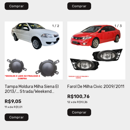
Comprar
1
/
2
1
/
3
Tampa Moldura Milha Siena El
Farol De Milha Civic 2009/2011
2013/... Strada/Weekend
R$100,76
Trekking 2013/... Sem Furo
R$9,05
Cinza Loma
12
x
de
R$10,36
11
x
de
R$1,01
Comprar
Comprar