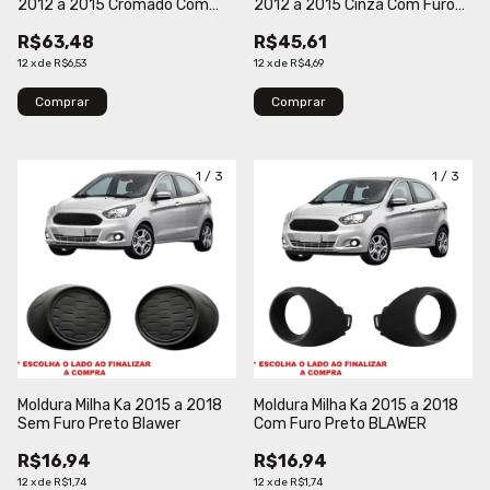
2012 a 2015 Cromado Com
2012 a 2015 Cinza Com Furo
Furo VERBENA
BLAWER
R$63,48
R$45,61
12
x
de
R$6,53
12
x
de
R$4,69
Comprar
Comprar
1
/
3
1
/
3
Moldura Milha Ka 2015 a 2018
Moldura Milha Ka 2015 a 2018
Sem Furo Preto Blawer
Com Furo Preto BLAWER
R$16,94
R$16,94
12
x
de
R$1,74
12
x
de
R$1,74