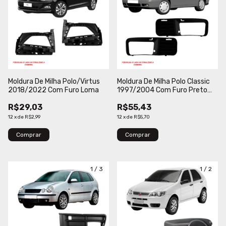
Moldura De Milha Polo/Virtus
Moldura De Milha Polo Classic
2018/2022 Com Furo Loma
1997/2004 Com Furo Preto
Loma
R$29,03
R$55,43
12
x
de
R$2,99
12
x
de
R$5,70
Comprar
Comprar
1
/
3
1
/
2