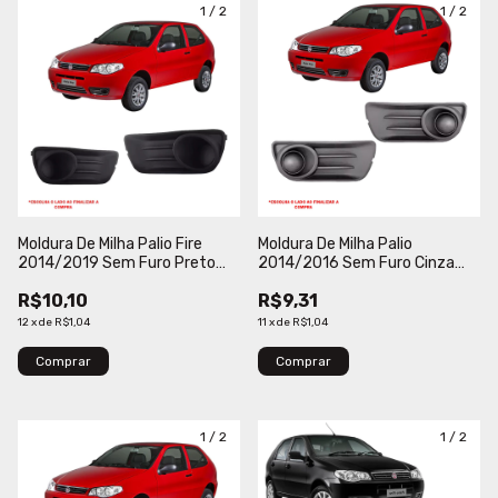
1
/
2
1
/
2
Moldura De Milha Palio Fire
Moldura De Milha Palio
2014/2019 Sem Furo Preto
2014/2016 Sem Furo Cinza
Engekar
Escuro Engekar
R$10,10
R$9,31
12
x
de
R$1,04
11
x
de
R$1,04
Comprar
Comprar
1
/
2
1
/
2