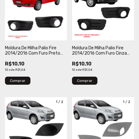
Moldura De Milha Palio Fire
Moldura De Milha Palio Fire
2014/2016 Com Furo Preto
2014/2016 Com Furo Cinza
Engekar
Escuro Engekar
R$10,10
R$10,10
12
x
de
R$1,04
12
x
de
R$1,04
Comprar
Comprar
1
/
2
1
/
2