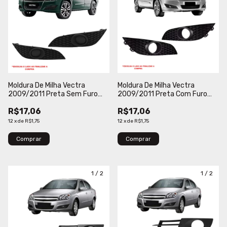
Moldura De Milha Vectra
Moldura De Milha Vectra
2009/2011 Preta Sem Furo
2009/2011 Preta Com Furo
Verbena
Verbena
R$17,06
R$17,06
12
x
de
R$1,75
12
x
de
R$1,75
Comprar
Comprar
1
/
2
1
/
2