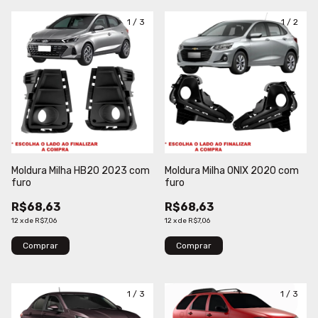
1
/
3
1
/
2
Moldura Milha HB20 2023 com
Moldura Milha ONIX 2020 com
furo
furo
R$68,63
R$68,63
12
x
de
R$7,06
12
x
de
R$7,06
Comprar
Comprar
1
/
3
1
/
3