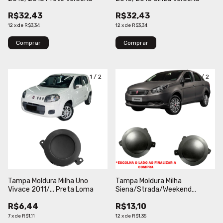
R$32,43
R$32,43
12
x
de
R$3,34
12
x
de
R$3,34
Comprar
Comprar
1
/
2
1
/
2
Tampa Moldura Milha Uno
Tampa Moldura Milha
Vivace 2011/... Preta Loma
Siena/Strada/Weekend
2013/... Preta Verbena
R$6,44
R$13,10
7
x
de
R$1,11
12
x
de
R$1,35