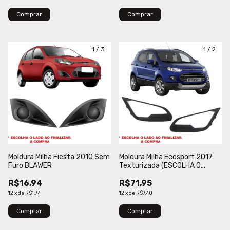
Comprar
Comprar
1
/
3
1
/
2
Moldura Milha Fiesta 2010 Sem
Moldura Milha Ecosport 2017
Furo BLAWER
Texturizada (ESCOLHA O
LADO)
R$16,94
R$71,95
12
x
de
R$1,74
12
x
de
R$7,40
Comprar
Comprar