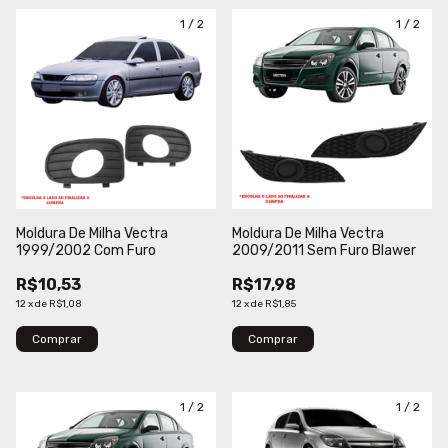
1
/
2
1
/
2
Moldura De Milha Vectra
Moldura De Milha Vectra
1999/2002 Com Furo
2009/2011 Sem Furo Blawer
R$10,53
R$17,98
12
x
de
R$1,08
12
x
de
R$1,85
Comprar
Comprar
1
/
2
1
/
2