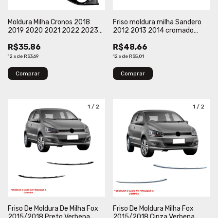
Moldura Milha Cronos 2018
Friso moldura milha Sandero
2019 2020 2021 2022 2023
2012 2013 2014 cromado
Com Furo Preto Texturizado
VERBENA
R$35,86
R$48,66
SKYWIND
12
x
de
R$3,69
12
x
de
R$5,01
Comprar
Comprar
1
/
2
1
/
2
Friso De Moldura De Milha Fox
Friso De Moldura Milha Fox
2015/2018 Preto Verbena
2015/2018 Cinza Verbena