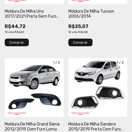
Moldura De Milha Uno
Moldura De Milha Tucson
2017/2021 Preta Sem Furo
2006/2014
Verbena
R$44,72
R$25,07
12
x
de
R$4,60
12
x
de
R$2,58
Comprar
Comprar
1
/
2
1
/
2
Moldura De Milha Grand Siena
Moldura De Milha Sandero
2012/2019 Com Furo Loma
2015/2019 Preta Com Furo