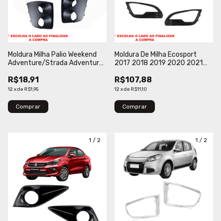
Moldura Milha Palio Weekend
Moldura De Milha Ecosport
Adventure/Strada Adventure
2017 2018 2019 2020 2021
2005 2006 2007 2008 Com
Primer Preto
R$18,91
R$107,88
Furo Preto Texturizado
BLAWER
12
x
de
R$1,95
12
x
de
R$11,10
Comprar
Comprar
1
/
2
1
/
2