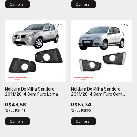
Comprar
Comprar
1
/
2
1
/
2
Moldura De Milha Sandero
Moldura De Milha Sandero
2011/2014 Com Furo Loma
2011/2014 Com Furo Com
Friso Cromado Blawer
R$43,58
R$57,34
12
x
de
R$4,48
12
x
de
R$5,90
Comprar
Comprar