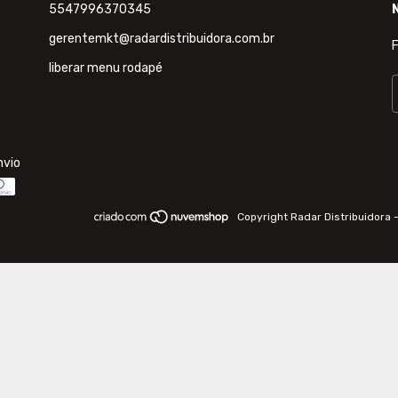
5547996370345
gerentemkt@radardistribuidora.com.br
F
liberar menu rodapé
nvio
Copyright Radar Distribuidora