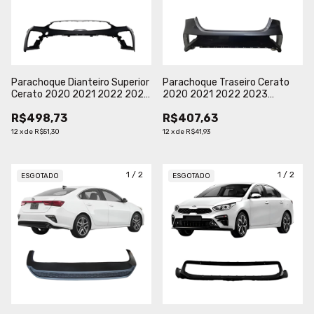
Parachoque Dianteiro Superior
Parachoque Traseiro Cerato
Cerato 2020 2021 2022 2023
2020 2021 2022 2023
Preto Liso
Superior Sem Sensor Preto
R$498,73
R$407,63
Liso
12
x
de
R$51,30
12
x
de
R$41,93
1
/
2
1
/
2
ESGOTADO
ESGOTADO