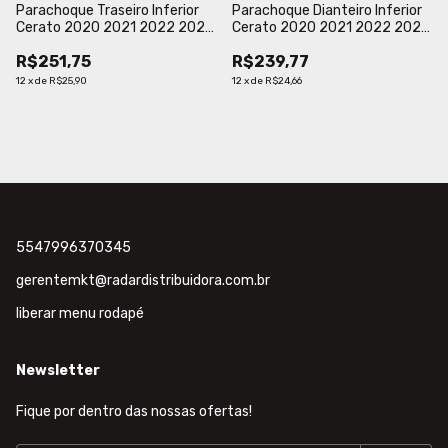
Parachoque Traseiro Inferior
Parachoque Dianteiro Inferior
Cerato 2020 2021 2022 2023
Cerato 2020 2021 2022 2023
Preto Liso
Preto Liso
R$251,75
R$239,77
12
x
de
R$25,90
12
x
de
R$24,66
5547996370345
gerentemkt@radardistribuidora.com.br
liberar menu rodapé
Newsletter
Fique por dentro das nossas ofertas!